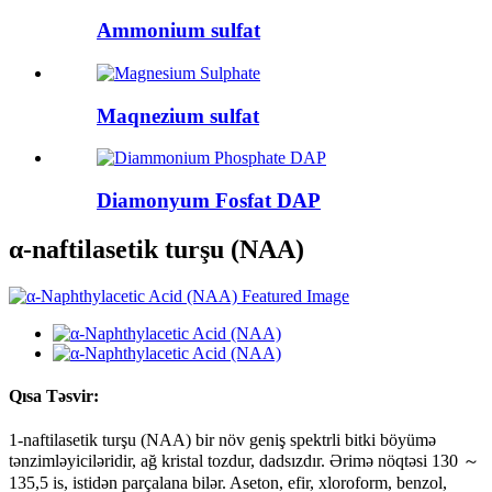
Ammonium sulfat
Maqnezium sulfat
Diamonyum Fosfat DAP
α-naftilasetik turşu (NAA)
Qısa Təsvir:
1-naftilasetik turşu (NAA) bir növ geniş spektrli bitki böyümə
tənzimləyiciləridir, ağ kristal tozdur, dadsızdır. Ərimə nöqtəsi 130 ～
135,5 is, istidən parçalana bilər. Aseton, efir, xloroform, benzol,