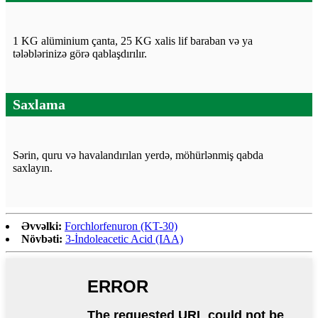
1 KG alüminium çanta, 25 KG xalis lif baraban və ya
tələblərinizə görə qablaşdırılır.
Saxlama
Sərin, quru və havalandırılan yerdə, möhürlənmiş qabda
saxlayın.
Əvvəlki:
Forchlorfenuron (KT-30)
Növbəti:
3-İndoleacetic Acid (IAA)