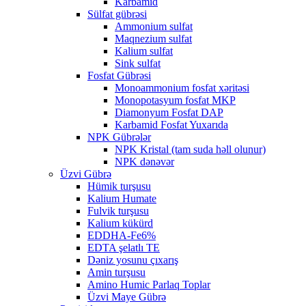
Karbamid
Sülfat gübrəsi
Ammonium sulfat
Maqnezium sulfat
Kalium sulfat
Sink sulfat
Fosfat Gübrəsi
Monoammonium fosfat xəritəsi
Monopotasyum fosfat MKP
Diamonyum Fosfat DAP
Karbamid Fosfat Yuxarıda
NPK Gübrələr
NPK Kristal (tam suda həll olunur)
NPK dənəvər
Üzvi Gübrə
Hümik turşusu
Kalium Humate
Fulvik turşusu
Kalium kükürd
EDDHA-Fe6%
EDTA şelatlı TE
Dəniz yosunu çıxarış
Amin turşusu
Amino Humic Parlaq Toplar
Üzvi Maye Gübrə