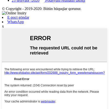
25 sentyabr -2020
Potasyum Humatın tətbiqi
© Copyright - 2019-2020: Bütün hüquqlar qorunur.
E-poçt göndər
WhatsApp
x