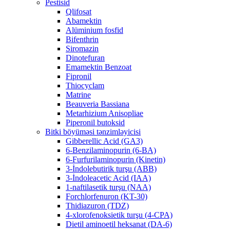
Pestisid
Qlifosat
Abamektin
Alüminium fosfid
Bifenthrin
Siromazin
Dinotefuran
Emamektin Benzoat
Fipronil
Thiocyclam
Matrine
Beauveria Bassiana
Metarhizium Anisopliae
Piperonil butoksid
Bitki böyüməsi tənzimləyicisi
Gibberellic Acid (GA3)
6-Benzilaminopurin (6-BA)
6-Furfurilaminopurin (Kinetin)
3-İndolebutirik turşu (ABB)
3-İndoleacetic Acid (IAA)
1-naftilasetik turşu (NAA)
Forchlorfenuron (KT-30)
Thidiazuron (TDZ)
4-xlorofenoksietik turşu (4-CPA)
Dietil aminoetil heksanat (DA-6)