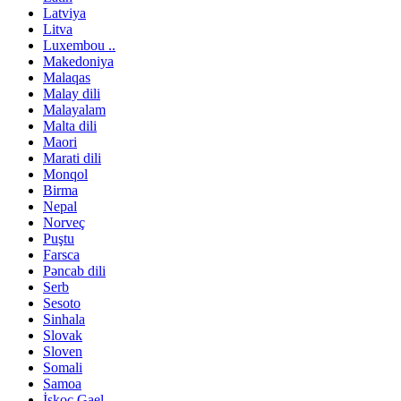
Latviya
Litva
Luxembou ..
Makedoniya
Malaqas
Malay dili
Malayalam
Malta dili
Maori
Marati dili
Monqol
Birma
Nepal
Norveç
Puştu
Farsca
Pəncab dili
Serb
Sesoto
Sinhala
Slovak
Sloven
Somali
Samoa
İskoç Gael