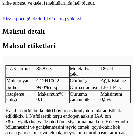
sirkə turşusu və qələvi məhlullarında həll olunur.
Bizə e-poçt göndərin
PDF olaraq yükləyin
Məhsul detalı
Məhsul etiketləri
CAS nömrəsi
86-87-3
Molekulyar
186.21
çəki
Molekulyar
C12H10O2
Görünüş
Ağ kristal toz
Saflıq
99.0% dəq
Ərimə nöqtəsi
130-134 ºC
Ateşləmə
Maksimum%
Qurutma
Maksimum
qalığı
0,1
zamanı itki
0,5%
Kənd təsərrüfatında bitki böyümə stimulyatoru olaraq istifadə
edildikdə, 1-Naftilasetik turşu endogen auksin IAA-nın
xüsusiyyətlərinə və fizioloji funksiyalarına malikdir. Hüceyrənin
bölünməsini və genişlənməsini təşviq etmək, qeyri-sabit kök
əmələ gəlməsini təşviq etmək, meyvələrin qurulmasını artırmaq,