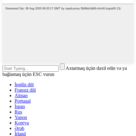
Axtarmaq üçün daxil edin və ya
bağlamaq üçün ESC vurun
İngilis dili
Fransız dili
Alman
Portuqal
İspan
Rus
Yapon
Koreya
Ərəb
İrland