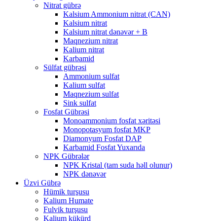
Nitrat gübrə
Kalsium Ammonium nitrat (CAN)
Kalsium nitrat
Kalsium nitrat dənəvər + B
Maqnezium nitrat
Kalium nitrat
Karbamid
Sülfat gübrəsi
Ammonium sulfat
Kalium sulfat
Maqnezium sulfat
Sink sulfat
Fosfat Gübrəsi
Monoammonium fosfat xəritəsi
Monopotasyum fosfat MKP
Diamonyum Fosfat DAP
Karbamid Fosfat Yuxarıda
NPK Gübrələr
NPK Kristal (tam suda həll olunur)
NPK dənəvər
Üzvi Gübrə
Hümik turşusu
Kalium Humate
Fulvik turşusu
Kalium kükürd