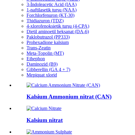
3-İndoleacetic Acid (IAA)
1-naftilasetik turşu (NAA)
Forchlorfenuron (KT-30)
Thidiazuron (TDZ)
4-xlorofenoksietik turşu (4-CPA)
Dietil aminoetil heksanat (DA-6)
Paklobutrazol (PP333)
Prohexadione kalsium
Trans-Zeatin
Meta-Topolin (MT)
Ethephon
Daminozid (B9)
Gibberellin (GA 4 + 7)
Mepiquat xlorid
Kalsium Ammonium nitrat (CAN)
Kalsium nitrat