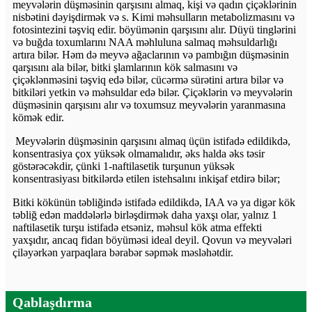
meyvələrin düşməsinin qarşısını almaq, kişi və qadın çiçəklərinin
nisbətini dəyişdirmək və s. Kimi məhsulların metabolizmasını və
fotosintezini təşviq edir. böyümənin qarşısını alır. Düyü tinglərini
və buğda toxumlarını NAA məhluluna salmaq məhsuldarlığı
artıra bilər. Həm də meyvə ağaclarının və pambığın düşməsinin
qarşısını ala bilər, bitki şlamlarının kök salmasını və
çiçəklənməsini təşviq edə bilər, cücərmə sürətini artıra bilər və
bitkiləri yetkin və məhsuldar edə bilər. Çiçəklərin və meyvələrin
düşməsinin qarşısını alır və toxumsuz meyvələrin yaranmasına
kömək edir.
Meyvələrin düşməsinin qarşısını almaq üçün istifadə edildikdə,
konsentrasiya çox yüksək olmamalıdır, əks halda əks təsir
göstərəcəkdir, çünki 1-naftilasetik turşunun yüksək
konsentrasiyası bitkilərdə etilen istehsalını inkişaf etdirə bilər;
Bitki kökünün təbliğində istifadə edildikdə, IAA və ya digər kök
təbliğ edən maddələrlə birləşdirmək daha yaxşı olar, yalnız 1
naftilasetik turşu istifadə etsəniz, məhsul kök atma effekti
yaxşıdır, ancaq fidan böyüməsi ideal deyil. Qovun və meyvələri
çiləyərkən yarpaqlara bərabər səpmək məsləhətdir.
Qablaşdırma