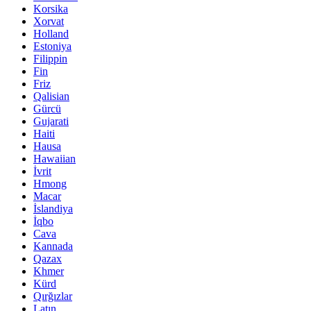
Korsika
Xorvat
Holland
Estoniya
Filippin
Fin
Friz
Qalisian
Gürcü
Gujarati
Haiti
Hausa
Hawaiian
İvrit
Hmong
Macar
İslandiya
İqbo
Cava
Kannada
Qazax
Khmer
Kürd
Qırğızlar
Latın