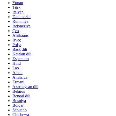
Yunan
Türk
İtalyan
Danimarka
Rumıniya
İndoneziya
Çex
Afrikaans
İsveç
Polşa
Bask dili
Katalan dili
Esperanto
Hind
Lao
Alban
Amharca
Erməni
Azərbaycan dili
Belarus
Benqal dili
Bosniya
Bolqar
Sebuano
Chichewa