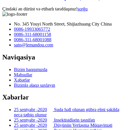
Çindəki ən dürüst və etibarlı tərəfdaşınız!
sorğu
No. 345 Youyi North Street, Shijiazhuang City China
0086-19933065772
0086-311-68001158
0086-311-68001088
satış@lemandou.com
Naviqasiya
Bizim haqqımızda
Məhsullar
Xəbərlər
Bizimlə əlaqə saxlayın
Xəbərlər
25 sentyabr -2020
Suda həll olunan gübrə elmi şəkildə
necə tətbiq olunur
25 sentyabr -2020
Insektisidlərin təsnifatı
25 sentyabr -2020
Düyünün Yerləşmə Müqaviməti