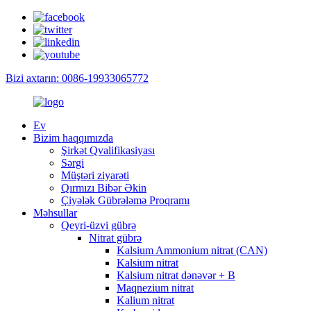
Bizi axtarın: 0086-19933065772
Ev
Bizim haqqımızda
Şirkət Qvalifikasiyası
Sərgi
Müştəri ziyarəti
Qırmızı Bibər Əkin
Çiyələk Gübrələmə Proqramı
Məhsullar
Qeyri-üzvi gübrə
Nitrat gübrə
Kalsium Ammonium nitrat (CAN)
Kalsium nitrat
Kalsium nitrat dənəvər + B
Maqnezium nitrat
Kalium nitrat