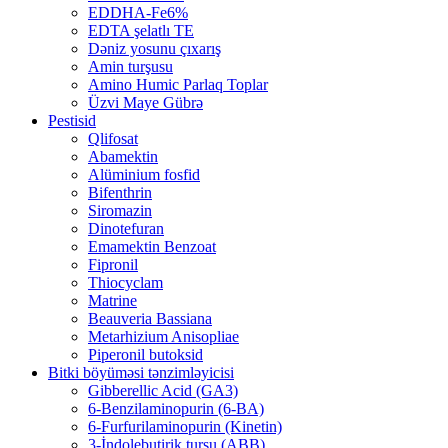
EDDHA-Fe6%
EDTA şelatlı TE
Dəniz yosunu çıxarış
Amin turşusu
Amino Humic Parlaq Toplar
Üzvi Maye Gübrə
Pestisid
Qlifosat
Abamektin
Alüminium fosfid
Bifenthrin
Siromazin
Dinotefuran
Emamektin Benzoat
Fipronil
Thiocyclam
Matrine
Beauveria Bassiana
Metarhizium Anisopliae
Piperonil butoksid
Bitki böyüməsi tənzimləyicisi
Gibberellic Acid (GA3)
6-Benzilaminopurin (6-BA)
6-Furfurilaminopurin (Kinetin)
3-İndolebutirik turşu (ABB)