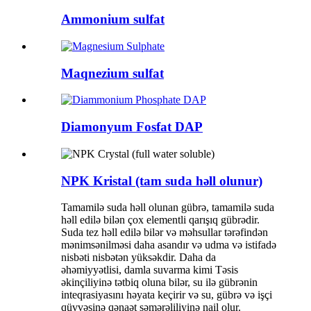
Ammonium sulfat
Maqnezium sulfat
Diamonyum Fosfat DAP
NPK Kristal (tam suda həll olunur)
Tamamilə suda həll olunan gübrə, tamamilə suda
həll edilə bilən çox elementli qarışıq gübrədir.
Suda tez həll edilə bilər və məhsullar tərəfindən
mənimsənilməsi daha asandır və udma və istifadə
nisbəti nisbətən yüksəkdir. Daha da
əhəmiyyətlisi, damla suvarma kimi Təsis
əkinçiliyinə tətbiq oluna bilər, su ilə gübrənin
inteqrasiyasını həyata keçirir və su, gübrə və işçi
qüvvəsinə qənaət səmərəliliyinə nail olur.