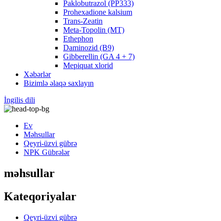
Paklobutrazol (PP333)
Prohexadione kalsium
Trans-Zeatin
Meta-Topolin (MT)
Ethephon
Daminozid (B9)
Gibberellin (GA 4 + 7)
Mepiquat xlorid
Xəbərlər
Bizimlə əlaqə saxlayın
İngilis dili
Ev
Məhsullar
Qeyri-üzvi gübrə
NPK Gübrələr
məhsullar
Kateqoriyalar
Qeyri-üzvi gübrə