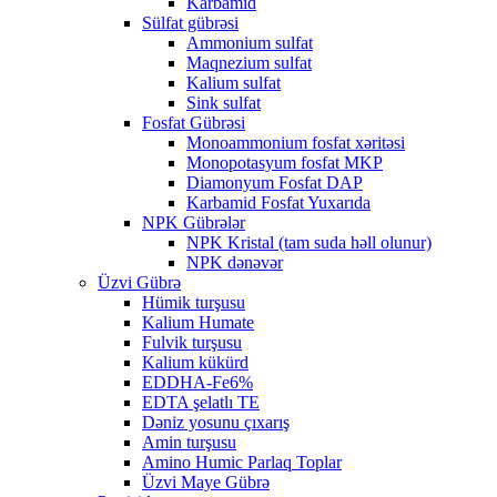
Karbamid
Sülfat gübrəsi
Ammonium sulfat
Maqnezium sulfat
Kalium sulfat
Sink sulfat
Fosfat Gübrəsi
Monoammonium fosfat xəritəsi
Monopotasyum fosfat MKP
Diamonyum Fosfat DAP
Karbamid Fosfat Yuxarıda
NPK Gübrələr
NPK Kristal (tam suda həll olunur)
NPK dənəvər
Üzvi Gübrə
Hümik turşusu
Kalium Humate
Fulvik turşusu
Kalium kükürd
EDDHA-Fe6%
EDTA şelatlı TE
Dəniz yosunu çıxarış
Amin turşusu
Amino Humic Parlaq Toplar
Üzvi Maye Gübrə