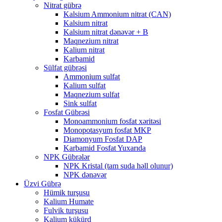
Nitrat gübrə
Kalsium Ammonium nitrat (CAN)
Kalsium nitrat
Kalsium nitrat dənəvər + B
Maqnezium nitrat
Kalium nitrat
Karbamid
Sülfat gübrəsi
Ammonium sulfat
Kalium sulfat
Maqnezium sulfat
Sink sulfat
Fosfat Gübrəsi
Monoammonium fosfat xəritəsi
Monopotasyum fosfat MKP
Diamonyum Fosfat DAP
Karbamid Fosfat Yuxarıda
NPK Gübrələr
NPK Kristal (tam suda həll olunur)
NPK dənəvər
Üzvi Gübrə
Hümik turşusu
Kalium Humate
Fulvik turşusu
Kalium kükürd