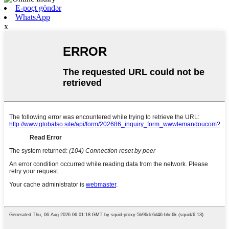
E-poçt göndər
WhatsApp
x