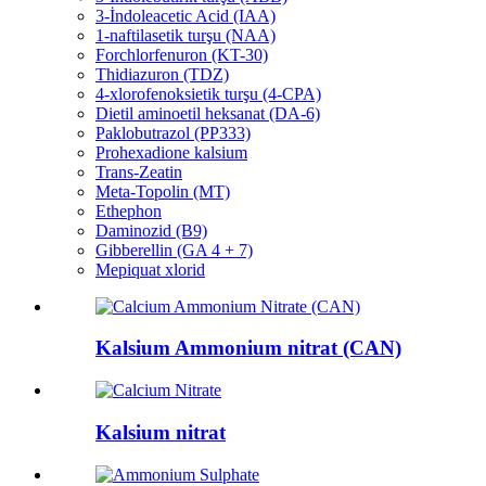
3-İndoleacetic Acid (IAA)
1-naftilasetik turşu (NAA)
Forchlorfenuron (KT-30)
Thidiazuron (TDZ)
4-xlorofenoksietik turşu (4-CPA)
Dietil aminoetil heksanat (DA-6)
Paklobutrazol (PP333)
Prohexadione kalsium
Trans-Zeatin
Meta-Topolin (MT)
Ethephon
Daminozid (B9)
Gibberellin (GA 4 + 7)
Mepiquat xlorid
Kalsium Ammonium nitrat (CAN)
Kalsium nitrat