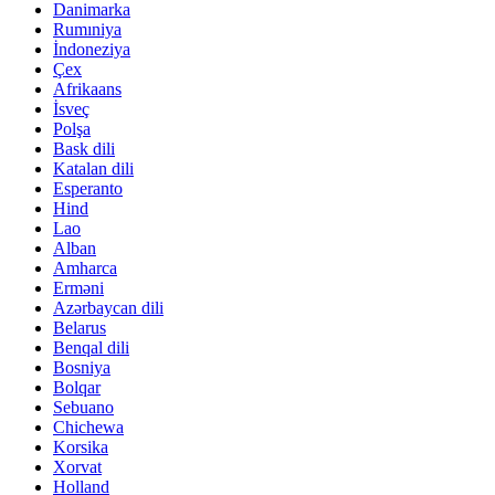
Danimarka
Rumıniya
İndoneziya
Çex
Afrikaans
İsveç
Polşa
Bask dili
Katalan dili
Esperanto
Hind
Lao
Alban
Amharca
Erməni
Azərbaycan dili
Belarus
Benqal dili
Bosniya
Bolqar
Sebuano
Chichewa
Korsika
Xorvat
Holland