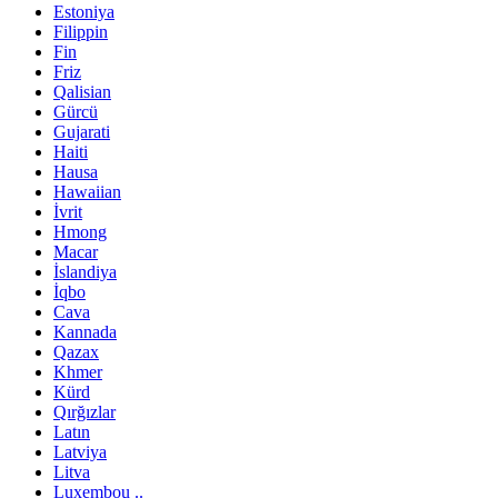
Estoniya
Filippin
Fin
Friz
Qalisian
Gürcü
Gujarati
Haiti
Hausa
Hawaiian
İvrit
Hmong
Macar
İslandiya
İqbo
Cava
Kannada
Qazax
Khmer
Kürd
Qırğızlar
Latın
Latviya
Litva
Luxembou ..