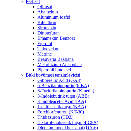
Pestisid
Qlifosat
Abamektin
Alüminium fosfid
Bifenthrin
Siromazin
Dinotefuran
Emamektin Benzoat
Fipronil
Thiocyclam
Matrine
Beauveria Bassiana
Metarhizium Anisopliae
Piperonil butoksid
Bitki böyüməsi tənzimləyicisi
Gibberellic Acid (GA3)
6-Benzilaminopurin (6-BA)
6-Furfurilaminopurin (Kinetin)
3-İndolebutirik turşu (ABB)
3-İndoleacetic Acid (IAA)
1-naftilasetik turşu (NAA)
Forchlorfenuron (KT-30)
Thidiazuron (TDZ)
4-xlorofenoksietik turşu (4-CPA)
Dietil aminoetil heksanat (DA-6)