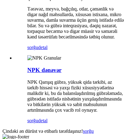
Tərəvəz, meyvə, bağçılıq, otlar, çəmənlik və
digər nağd məhsullarda, xüsusən istixana, mikro
suvarma, damla suvarma üçün geniş istifadə edilə
bilər. Su və gübrə inteqrasiyası, dəqiq nəzarət,
torpaqsız becərmə və digər müasir və səmərəli
kənd təsərrüfatı becərilməsində tətbiq olunur.
sorğu
detal
NPK dənəvər
NPK Qarışıq gübrə, yüksək qida tərkibi, az
tərkib hissəsi və yaxşı fiziki xüsusiyyətlərinə
malikdir ki, bu da balanslaşdırılmış gübrələmədə,
gübrədən istifadə nisbətinin yaxşılaşdırılmasında
və bitkilərin yüksək və sabit məhsulunun
artırılmasında çox vacib rol oynayır.
sorğu
detal
Çindəki ən dürüst və etibarlı tərəfdaşınız!
sorğu