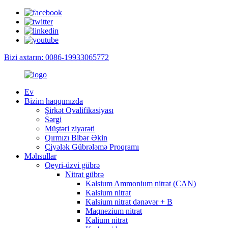
Bizi axtarın: 0086-19933065772
Ev
Bizim haqqımızda
Şirkət Qvalifikasiyası
Sərgi
Müştəri ziyarəti
Qırmızı Bibər Əkin
Çiyələk Gübrələmə Proqramı
Məhsullar
Qeyri-üzvi gübrə
Nitrat gübrə
Kalsium Ammonium nitrat (CAN)
Kalsium nitrat
Kalsium nitrat dənəvər + B
Maqnezium nitrat
Kalium nitrat