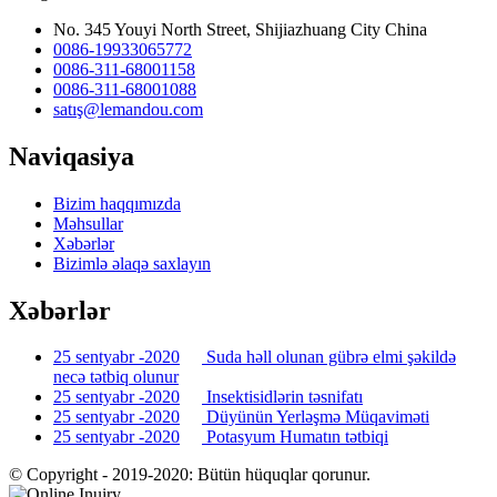
No. 345 Youyi North Street, Shijiazhuang City China
0086-19933065772
0086-311-68001158
0086-311-68001088
satış@lemandou.com
Naviqasiya
Bizim haqqımızda
Məhsullar
Xəbərlər
Bizimlə əlaqə saxlayın
Xəbərlər
25 sentyabr -2020
Suda həll olunan gübrə elmi şəkildə
necə tətbiq olunur
25 sentyabr -2020
Insektisidlərin təsnifatı
25 sentyabr -2020
Düyünün Yerləşmə Müqaviməti
25 sentyabr -2020
Potasyum Humatın tətbiqi
© Copyright - 2019-2020: Bütün hüquqlar qorunur.