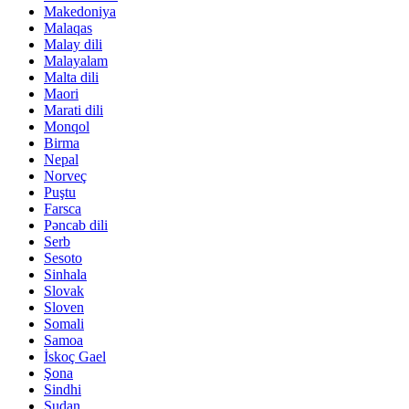
Makedoniya
Malaqas
Malay dili
Malayalam
Malta dili
Maori
Marati dili
Monqol
Birma
Nepal
Norveç
Puştu
Farsca
Pəncab dili
Serb
Sesoto
Sinhala
Slovak
Sloven
Somali
Samoa
İskoç Gael
Şona
Sindhi
Sudan