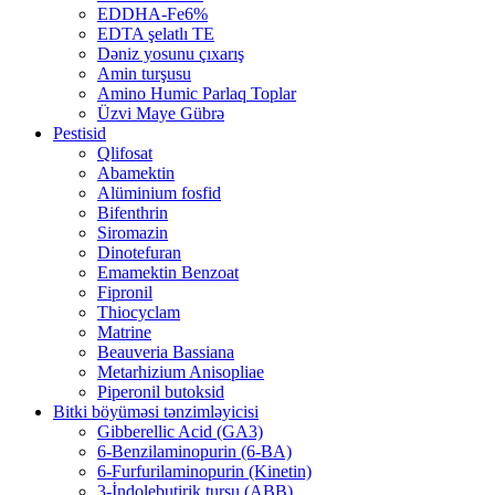
EDDHA-Fe6%
EDTA şelatlı TE
Dəniz yosunu çıxarış
Amin turşusu
Amino Humic Parlaq Toplar
Üzvi Maye Gübrə
Pestisid
Qlifosat
Abamektin
Alüminium fosfid
Bifenthrin
Siromazin
Dinotefuran
Emamektin Benzoat
Fipronil
Thiocyclam
Matrine
Beauveria Bassiana
Metarhizium Anisopliae
Piperonil butoksid
Bitki böyüməsi tənzimləyicisi
Gibberellic Acid (GA3)
6-Benzilaminopurin (6-BA)
6-Furfurilaminopurin (Kinetin)
3-İndolebutirik turşu (ABB)