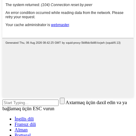
Axtarmaq üçün daxil edin və ya
bağlamaq üçün ESC vurun
İngilis dili
Fransız dili
Alman
Portuqal