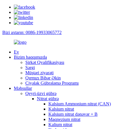
Bizi axtarın: 0086-19933065772
Ev
Bizim haqqımızda
Şirkət Qvalifikasiyası
Sərgi
Müştəri ziyarəti
Qırmızı Bibər Əkin
Çiyələk Gübrələmə Proqramı
Məhsullar
Qeyri-üzvi gübrə
Nitrat gübrə
Kalsium Ammonium nitrat (CAN)
Kalsium nitrat
Kalsium nitrat dənəvər + B
Maqnezium nitrat
Kalium nitrat