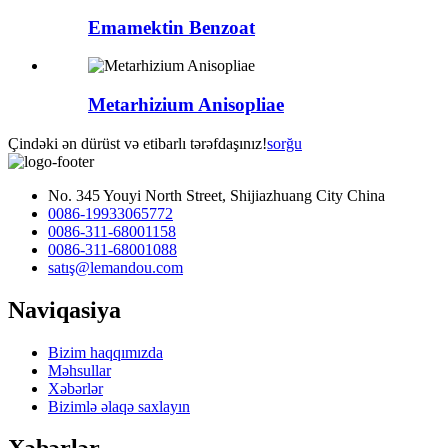
Emamektin Benzoat
Metarhizium Anisopliae
Çindəki ən dürüst və etibarlı tərəfdaşınız!
sorğu
No. 345 Youyi North Street, Shijiazhuang City China
0086-19933065772
0086-311-68001158
0086-311-68001088
satış@lemandou.com
Naviqasiya
Bizim haqqımızda
Məhsullar
Xəbərlər
Bizimlə əlaqə saxlayın