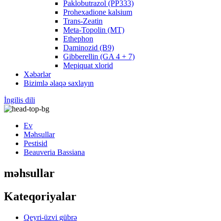
Paklobutrazol (PP333)
Prohexadione kalsium
Trans-Zeatin
Meta-Topolin (MT)
Ethephon
Daminozid (B9)
Gibberellin (GA 4 + 7)
Mepiquat xlorid
Xəbərlər
Bizimlə əlaqə saxlayın
İngilis dili
Ev
Məhsullar
Pestisid
Beauveria Bassiana
məhsullar
Kateqoriyalar
Qeyri-üzvi gübrə