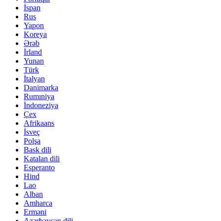
İspan
Rus
Yapon
Koreya
Ərəb
İrland
Yunan
Türk
İtalyan
Danimarka
Rumıniya
İndoneziya
Çex
Afrikaans
İsveç
Polşa
Bask dili
Katalan dili
Esperanto
Hind
Lao
Alban
Amharca
Erməni
Azərbaycan dili