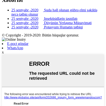
Xəbərlər
25 sentyabr -2020
Suda həll olunan gübrə elmi şəkildə
necə tətbiq olunur
25 sentyabr -2020
Insektisidlərin təsnifatı
25 sentyabr -2020
Düyünün Yerləşmə Müqaviməti
25 sentyabr -2020
Potasyum Humatın tətbiqi
© Copyright - 2019-2020: Bütün hüquqlar qorunur.
E-poçt göndər
WhatsApp
x