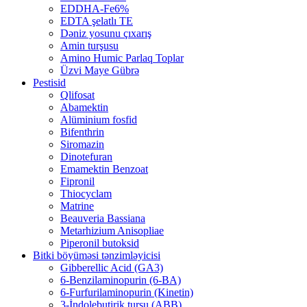
EDDHA-Fe6%
EDTA şelatlı TE
Dəniz yosunu çıxarış
Amin turşusu
Amino Humic Parlaq Toplar
Üzvi Maye Gübrə
Pestisid
Qlifosat
Abamektin
Alüminium fosfid
Bifenthrin
Siromazin
Dinotefuran
Emamektin Benzoat
Fipronil
Thiocyclam
Matrine
Beauveria Bassiana
Metarhizium Anisopliae
Piperonil butoksid
Bitki böyüməsi tənzimləyicisi
Gibberellic Acid (GA3)
6-Benzilaminopurin (6-BA)
6-Furfurilaminopurin (Kinetin)
3-İndolebutirik turşu (ABB)