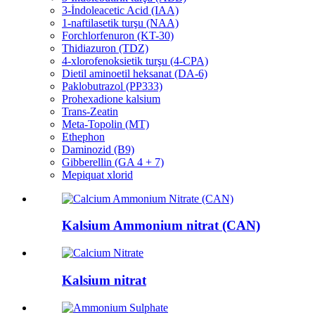
3-İndoleacetic Acid (IAA)
1-naftilasetik turşu (NAA)
Forchlorfenuron (KT-30)
Thidiazuron (TDZ)
4-xlorofenoksietik turşu (4-CPA)
Dietil aminoetil heksanat (DA-6)
Paklobutrazol (PP333)
Prohexadione kalsium
Trans-Zeatin
Meta-Topolin (MT)
Ethephon
Daminozid (B9)
Gibberellin (GA 4 + 7)
Mepiquat xlorid
Kalsium Ammonium nitrat (CAN)
Kalsium nitrat