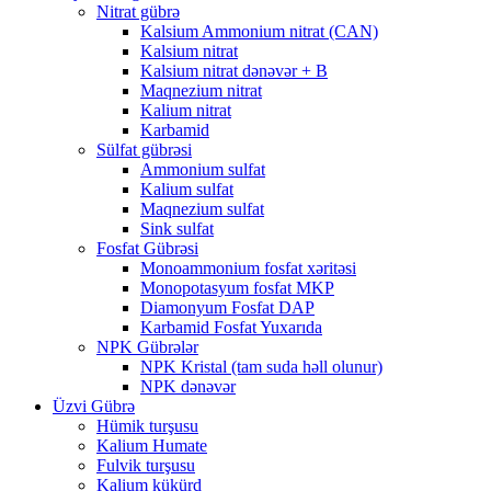
Nitrat gübrə
Kalsium Ammonium nitrat (CAN)
Kalsium nitrat
Kalsium nitrat dənəvər + B
Maqnezium nitrat
Kalium nitrat
Karbamid
Sülfat gübrəsi
Ammonium sulfat
Kalium sulfat
Maqnezium sulfat
Sink sulfat
Fosfat Gübrəsi
Monoammonium fosfat xəritəsi
Monopotasyum fosfat MKP
Diamonyum Fosfat DAP
Karbamid Fosfat Yuxarıda
NPK Gübrələr
NPK Kristal (tam suda həll olunur)
NPK dənəvər
Üzvi Gübrə
Hümik turşusu
Kalium Humate
Fulvik turşusu
Kalium kükürd