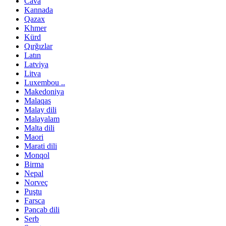
Cava
Kannada
Qazax
Khmer
Kürd
Qırğızlar
Latın
Latviya
Litva
Luxembou ..
Makedoniya
Malaqas
Malay dili
Malayalam
Malta dili
Maori
Marati dili
Monqol
Birma
Nepal
Norveç
Puştu
Farsca
Pəncab dili
Serb