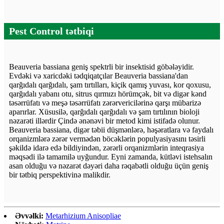
Pest Control tətbiqi
Beauveria bassiana geniş spektrli bir insektisid göbələyidir.
Evdəki və xaricdəki tədqiqatçılar Beauveria bassiana'dan
qarğıdalı qarğıdalı, şam tırtılları, kiçik qamış yuvası, kor qoxusu,
qarğıdalı yabanı otu, sitrus qırmızı hörümçək, bit və digər kənd
təsərrüfatı və meşə təsərrüfatı zərərvericilərinə qarşı mübarizə
aparırlar. Xüsusilə, qarğıdalı qarğıdalı və şam tırtılının bioloji
nəzarəti illərdir Çində ənənəvi bir metod kimi istifadə olunur.
Beauveria bassiana, digər təbii düşmənlərə, həşəratlara və faydalı
orqanizmlərə zərər vermədən böcəklərin populyasiyasını təsirli
şəkildə idarə edə bildiyindən, zərərli orqanizmlərin inteqrasiya
məqsədi ilə tamamilə uyğundur. Eyni zamanda, kütləvi istehsalın
asan olduğu və nəzarət dəyəri daha rəqabətli olduğu üçün geniş
bir tətbiq perspektivinə malikdir.
Əvvəlki:
Metarhizium Anisopliae