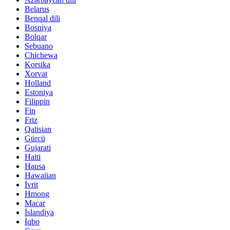
Belarus
Benqal dili
Bosniya
Bolqar
Sebuano
Chichewa
Korsika
Xorvat
Holland
Estoniya
Filippin
Fin
Friz
Qalisian
Gürcü
Gujarati
Haiti
Hausa
Hawaiian
İvrit
Hmong
Macar
İslandiya
İqbo