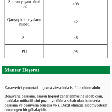
Sporun yaşam sürəti
≥
98
(%)
Qarışıq bakteriyaların
≤
2
nisbəti
Su
≤
8
PH
7-8
Mantar Həşərat
Zərərverici yumurtadan çıxma zirvəsində istifadə olunmalıdır
Beauveria bassiana, əsasən həşərat zəhərlənməsinə səbəb olan,
maddələr mübadiləsini pozan və ölümə səbəb olan beauveria
bassiana və beauveria brusella və s. Daxil olmaqla ascomycetesin
entomogen bir göbələyidir.