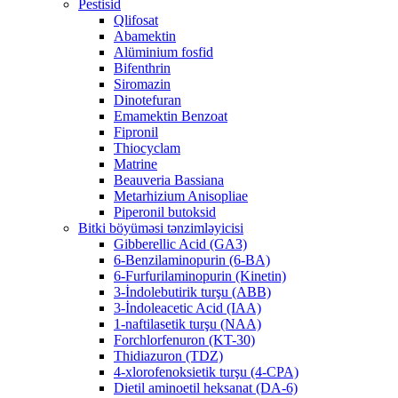
Pestisid
Qlifosat
Abamektin
Alüminium fosfid
Bifenthrin
Siromazin
Dinotefuran
Emamektin Benzoat
Fipronil
Thiocyclam
Matrine
Beauveria Bassiana
Metarhizium Anisopliae
Piperonil butoksid
Bitki böyüməsi tənzimləyicisi
Gibberellic Acid (GA3)
6-Benzilaminopurin (6-BA)
6-Furfurilaminopurin (Kinetin)
3-İndolebutirik turşu (ABB)
3-İndoleacetic Acid (IAA)
1-naftilasetik turşu (NAA)
Forchlorfenuron (KT-30)
Thidiazuron (TDZ)
4-xlorofenoksietik turşu (4-CPA)
Dietil aminoetil heksanat (DA-6)