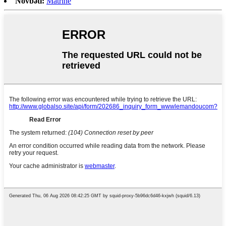
Növbəti:
Matrine