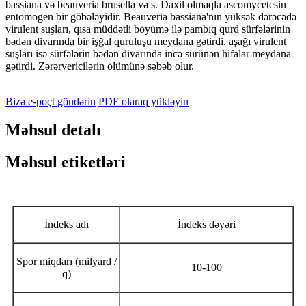
bassiana və beauveria brusella və s. Daxil olmaqla ascomycetesin
entomogen bir göbələyidir. Beauveria bassiana'nın yüksək dərəcədə
virulent suşları, qısa müddətli böyümə ilə pambıq qurd sürfələrinin
bədən divarında bir işğal quruluşu meydana gətirdi, aşağı virulent
suşları isə sürfələrin bədən divarında incə sürünən hifalar meydana
gətirdi. Zərərvericilərin ölümünə səbəb olur.
Bizə e-poçt göndərin
PDF olaraq yükləyin
Məhsul detalı
Məhsul etiketləri
İndeks adı
İndeks dəyəri
Spor miqdarı (milyard /
10-100
q)