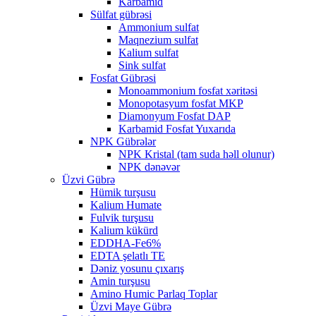
Karbamid
Sülfat gübrəsi
Ammonium sulfat
Maqnezium sulfat
Kalium sulfat
Sink sulfat
Fosfat Gübrəsi
Monoammonium fosfat xəritəsi
Monopotasyum fosfat MKP
Diamonyum Fosfat DAP
Karbamid Fosfat Yuxarıda
NPK Gübrələr
NPK Kristal (tam suda həll olunur)
NPK dənəvər
Üzvi Gübrə
Hümik turşusu
Kalium Humate
Fulvik turşusu
Kalium kükürd
EDDHA-Fe6%
EDTA şelatlı TE
Dəniz yosunu çıxarış
Amin turşusu
Amino Humic Parlaq Toplar
Üzvi Maye Gübrə