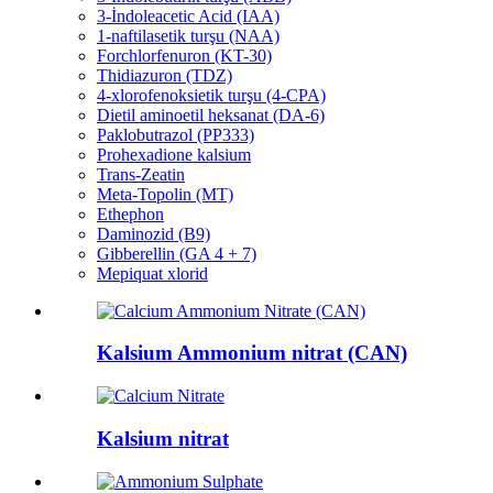
3-İndoleacetic Acid (IAA)
1-naftilasetik turşu (NAA)
Forchlorfenuron (KT-30)
Thidiazuron (TDZ)
4-xlorofenoksietik turşu (4-CPA)
Dietil aminoetil heksanat (DA-6)
Paklobutrazol (PP333)
Prohexadione kalsium
Trans-Zeatin
Meta-Topolin (MT)
Ethephon
Daminozid (B9)
Gibberellin (GA 4 + 7)
Mepiquat xlorid
Kalsium Ammonium nitrat (CAN)
Kalsium nitrat