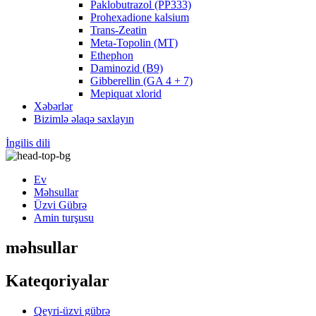
Paklobutrazol (PP333)
Prohexadione kalsium
Trans-Zeatin
Meta-Topolin (MT)
Ethephon
Daminozid (B9)
Gibberellin (GA 4 + 7)
Mepiquat xlorid
Xəbərlər
Bizimlə əlaqə saxlayın
İngilis dili
Ev
Məhsullar
Üzvi Gübrə
Amin turşusu
məhsullar
Kateqoriyalar
Qeyri-üzvi gübrə