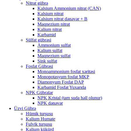
Nitrat gübrə
Kalsium Ammonium nitrat (CAN)
Kalsium nitrat
Kalsium nitrat dənəvər + B
Maqnezium nitrat
Kalium nitrat
Karbamid
Sülfat gübrəsi
Ammonium sulfat
Kalium sulfat
Maqnezium sulfat
Sink sulfat
Fosfat Gübrəsi
Monoammonium fosfat xəritəsi
Monopotasyum fosfat MKP
Diamonyum Fosfat DAP
Karbamid Fosfat Yuxarıda
NPK Gübrələr
NPK Kristal (tam suda həll olunur)
NPK dənəvər
Üzvi Gübrə
Hümik turşusu
Kalium Humate
Fulvik turşusu
Kalium kükürd