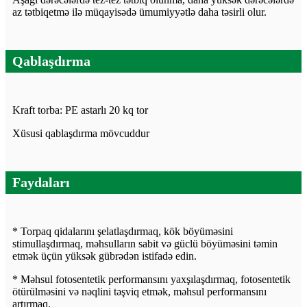
az tətbiqetmə ilə müqayisədə ümumiyyətlə daha təsirli olur.
Qablaşdırma
Kraft torba: PE astarlı 20 kq tor
Xüsusi qablaşdırma mövcuddur
Faydaları
* Torpaq qidalarını şelatlaşdırmaq, kök böyüməsini
stimullaşdırmaq, məhsulların sabit və güclü böyüməsini təmin
etmək üçün yüksək gübrədən istifadə edin.
* Məhsul fotosentetik performansını yaxşılaşdırmaq, fotosentetik
ötürülməsini və nəqlini təşviq etmək, məhsul performansını
artırmaq.