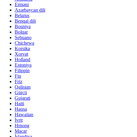
Erməni
Azərbaycan dili
Belarus
Benqal dili
Bosniya
Bolqar
Sebuano
Chichewa
Korsika
Xorvat
Holland
Estoniya
Filippin
Fin
Friz
Qalisian
Gürcü
Gujarati
Haiti
Hausa
Hawaiian
İvrit
Hmong
Macar
İslandiya