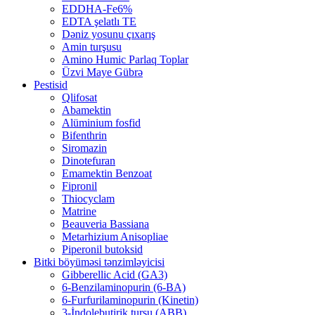
EDDHA-Fe6%
EDTA şelatlı TE
Dəniz yosunu çıxarış
Amin turşusu
Amino Humic Parlaq Toplar
Üzvi Maye Gübrə
Pestisid
Qlifosat
Abamektin
Alüminium fosfid
Bifenthrin
Siromazin
Dinotefuran
Emamektin Benzoat
Fipronil
Thiocyclam
Matrine
Beauveria Bassiana
Metarhizium Anisopliae
Piperonil butoksid
Bitki böyüməsi tənzimləyicisi
Gibberellic Acid (GA3)
6-Benzilaminopurin (6-BA)
6-Furfurilaminopurin (Kinetin)
3-İndolebutirik turşu (ABB)