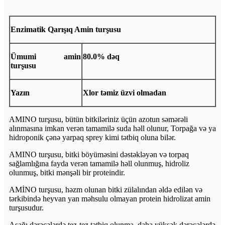
Enzimatik Qarışıq Amin turşusu
Ümumi amin
80.0% dəq
turşusu
Yazın
Xlor təmiz üzvi olmadan
AMINO turşusu, bütün bitkiləriniz üçün azotun səmərəli
alınmasına imkan verən tamamilə suda həll olunur, Torpağa və ya
hidroponik çənə yarpaq sprey kimi tətbiq oluna bilər.
AMINO turşusu, bitki böyüməsini dəstəkləyən və torpaq
sağlamlığına fayda verən tamamilə həll olunmuş, hidroliz
olunmuş, bitki mənşəli bir proteindir.
AMİNO turşusu, həzm olunan bitki zülalından əldə edilən və
tərkibində heyvan yan məhsulu olmayan protein hidrolizat amin
turşusudur.
Aşağı dərəcələrdə tez-tez tətbiq olunma, daha yüksək dərəcələrdə