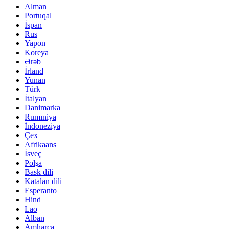
Alman
Portuqal
İspan
Rus
Yapon
Koreya
Ərəb
İrland
Yunan
Türk
İtalyan
Danimarka
Rumıniya
İndoneziya
Çex
Afrikaans
İsveç
Polşa
Bask dili
Katalan dili
Esperanto
Hind
Lao
Alban
Amharca