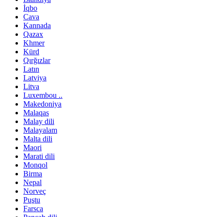
İqbo
Cava
Kannada
Qazax
Khmer
Kürd
Qırğızlar
Latın
Latviya
Litva
Luxembou ..
Makedoniya
Malaqas
Malay dili
Malayalam
Malta dili
Maori
Marati dili
Monqol
Birma
Nepal
Norveç
Puştu
Farsca