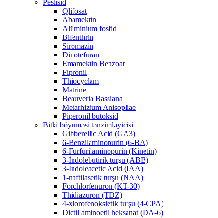
Pestisid
Qlifosat
Abamektin
Alüminium fosfid
Bifenthrin
Siromazin
Dinotefuran
Emamektin Benzoat
Fipronil
Thiocyclam
Matrine
Beauveria Bassiana
Metarhizium Anisopliae
Piperonil butoksid
Bitki böyüməsi tənzimləyicisi
Gibberellic Acid (GA3)
6-Benzilaminopurin (6-BA)
6-Furfurilaminopurin (Kinetin)
3-İndolebutirik turşu (ABB)
3-İndoleacetic Acid (IAA)
1-naftilasetik turşu (NAA)
Forchlorfenuron (KT-30)
Thidiazuron (TDZ)
4-xlorofenoksietik turşu (4-CPA)
Dietil aminoetil heksanat (DA-6)