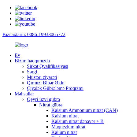
Bizi axtarın: 0086-19933065772
Ev
Bizim haqqımızda
Şirkət Qvalifikasiyası
Sərgi
Müştəri ziyarəti
Qırmızı Bibər Əkin
Çiyələk Gübrələmə Proqramı
Məhsullar
Qeyri-üzvi gübrə
Nitrat gübrə
Kalsium Ammonium nitrat (CAN)
Kalsium nitrat
Kalsium nitrat dənəvər + B
Maqnezium nitrat
Kalium nitrat