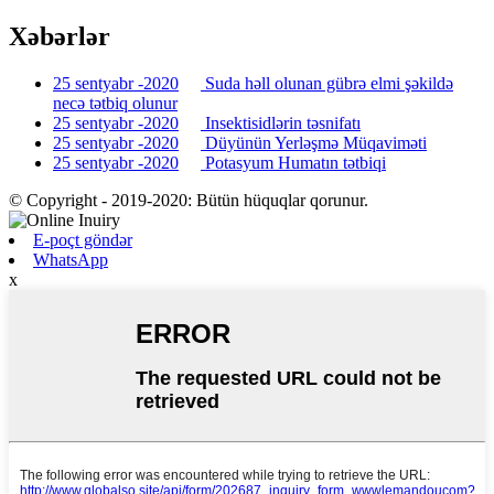
Xəbərlər
25 sentyabr -2020
Suda həll olunan gübrə elmi şəkildə
necə tətbiq olunur
25 sentyabr -2020
Insektisidlərin təsnifatı
25 sentyabr -2020
Düyünün Yerləşmə Müqaviməti
25 sentyabr -2020
Potasyum Humatın tətbiqi
© Copyright - 2019-2020: Bütün hüquqlar qorunur.
E-poçt göndər
WhatsApp
x