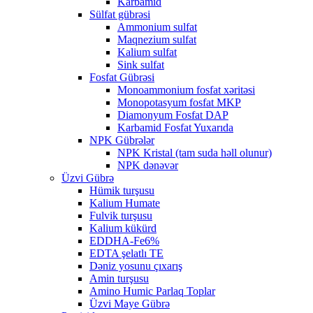
Karbamid
Sülfat gübrəsi
Ammonium sulfat
Maqnezium sulfat
Kalium sulfat
Sink sulfat
Fosfat Gübrəsi
Monoammonium fosfat xəritəsi
Monopotasyum fosfat MKP
Diamonyum Fosfat DAP
Karbamid Fosfat Yuxarıda
NPK Gübrələr
NPK Kristal (tam suda həll olunur)
NPK dənəvər
Üzvi Gübrə
Hümik turşusu
Kalium Humate
Fulvik turşusu
Kalium kükürd
EDDHA-Fe6%
EDTA şelatlı TE
Dəniz yosunu çıxarış
Amin turşusu
Amino Humic Parlaq Toplar
Üzvi Maye Gübrə