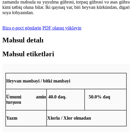
zamanda məhsula su yuyulma gübrəsi, torpaq gübrəsi və əsas gübrə
kimi tətbiq oluna bilər. İki qaynaq var, biri heyvan kürkündən, digəri
soya lobyaından.
Bizə e-poçt göndərin
PDF olaraq yükləyin
Məhsul detalı
Məhsul etiketləri
Heyvan mənbəyi / bitki mənbəyi
Ümumi amin
40.0 dəq.
50.0% dəq
turşusu
Yazın
Xlorla / Xlor olmadan