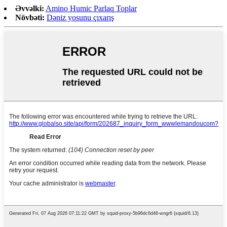
Əvvəlki:
Amino Humic Parlaq Toplar
Növbəti:
Dəniz yosunu çıxarış