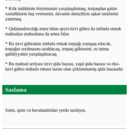
* Kök mühitinin böyüməsini yaxşılaşdırmaq, torpaqdan gələn
xəstəliklərin baş verməsini, davamlı əkinçiliyin aşkar təsirlərini
yatırmaq.
* Qidalandırıcılığı artıra bilən qeyri-üzvi gübrə ilə istifadə etmək
məhsulun məhsulunu da artıra bilər.
* Bu üzvi gübrədən istifadə etmək torpağı yumşaq edəcək,
torpağın sıxılmasını azaldacaq, torpaq gübrəsini, su tutma
qabiliyyətini yaxşılaşdıracaq.
* Bu məhsul seriyası üzvi qida bazası, yaşıl qida bazası və eko-
üzvi gübrə istifadə etməsi lazım olan çirklənməmiş qida bazasıdır.
Saxlama
Sərin, quru və havalandırılan yerdə saxlayın.