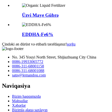
Üzvi Maye Gübrə
EDDHA-Fe6%
Çindəki ən dürüst və etibarlı tərəfdaşınız!
sorğu
No. 345 Youyi North Street, Shijiazhuang City China
0086-19933065772
0086-311-68001158
0086-311-68001088
satış@lemandou.com
Naviqasiya
Bizim haqqımızda
Məhsullar
Xəbərlər
Bizimlə əlaqə saxlayın